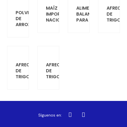
MAÍZ
ALIMENTO
AFRECH
POLVILLO
IMPORTADO
BALANCEADO
DE
DE
NACIONAL
PARA
TRIGO
ARROZ
AFRECHO
AFRECHO
DE
DE
TRIGO
TRIGO
Síguenos en: